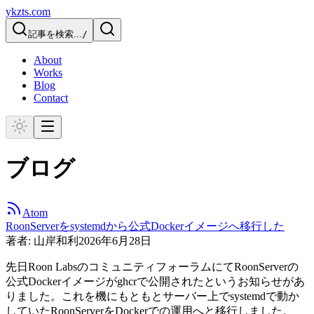
ykzts.com
記事を検索...
/
About
Works
Blog
Contact
ブログ
Atom
RoonServerをsystemdから公式Dockerイメージへ移行した
著者:
山岸和利
2026年6月28日
先日Roon LabsのコミュニティフォーラムにてRoonServerの
公式Dockerイメージがghcrで公開されたというお知らせがあ
りました。これを機にもともとサーバー上でsystemdで動か
していたRoonServerをDockerでの運用へと移行しました。