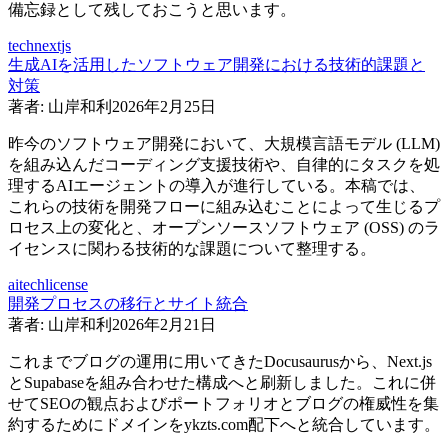
備忘録として残しておこうと思います。
tech
nextjs
生成AIを活用したソフトウェア開発における技術的課題と
対策
著者:
山岸和利
2026年2月25日
昨今のソフトウェア開発において、大規模言語モデル (LLM)
を組み込んだコーディング支援技術や、自律的にタスクを処
理するAIエージェントの導入が進行している。本稿では、
これらの技術を開発フローに組み込むことによって生じるプ
ロセス上の変化と、オープンソースソフトウェア (OSS) のラ
イセンスに関わる技術的な課題について整理する。
ai
tech
license
開発プロセスの移行とサイト統合
著者:
山岸和利
2026年2月21日
これまでブログの運用に用いてきたDocusaurusから、Next.js
とSupabaseを組み合わせた構成へと刷新しました。これに併
せてSEOの観点およびポートフォリオとブログの権威性を集
約するためにドメインをykzts.com配下へと統合しています。