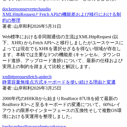
docker
roonserver
tech
audio
XMLHttpRequestとFetch APIの機能差および移行における制
約の整理
著者:
山岸和利
2026年5月31日
Web標準における非同期通信の主流はXMLHttpRequest (以
下、XHR) からFetch APIへと移行しましたがユースケースに
よっては現在でもXHRを選択せざるを得ない領域が存在し
ます。本稿では主要な3つの機能差 (キャンセル、ダウンロ
ード進捗、アップロード進捗) について、最新の仕様および
実用上の制約を踏まえて比較と解説します。
xmlhttprequest
fetch-api
tech
静電容量無接点方式キーボードを使い続ける理由と変遷
著者:
山岸和利
2026年3月25日
2000年代のHHKBから始まりRealforce 87UBを経て最新の
Realforce R3へと至るキーボードの変遷について。60%レイ
アウトの限界やインターフェースの互換性そして複数OS環
境における実運用を整理しました。
keyboard
realforce
gadget
workspace