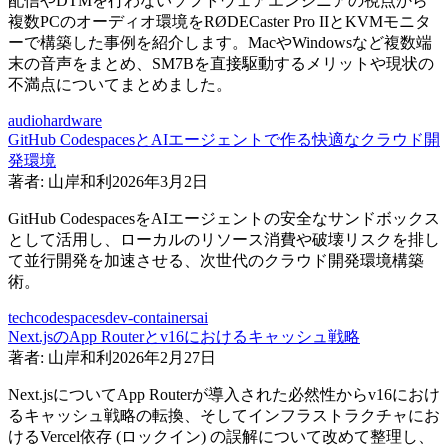
配信やDTMを行わないソフトウェアエンジニアの視点から
複数PCのオーディオ環境をRØDECaster Pro IIとKVMモニタ
ーで構築した事例を紹介します。MacやWindowsなど複数端
末の音声をまとめ、SM7Bを直接駆動するメリットや現状の
不満点についてまとめました。
audio
hardware
GitHub CodespacesとAIエージェントで作る快適なクラウド開
発環境
著者:
山岸和利
2026年3月2日
GitHub CodespacesをAIエージェントの安全なサンドボックス
として活用し、ローカルのリソース消費や破壊リスクを排し
て並行開発を加速させる、次世代のクラウド開発環境構築
術。
tech
codespaces
dev-containers
ai
Next.jsのApp Routerとv16におけるキャッシュ戦略
著者:
山岸和利
2026年2月27日
Next.jsについてApp Routerが導入された必然性からv16におけ
るキャッシュ戦略の転換、そしてインフラストラクチャにお
けるVercel依存 (ロックイン) の誤解について改めて整理し、