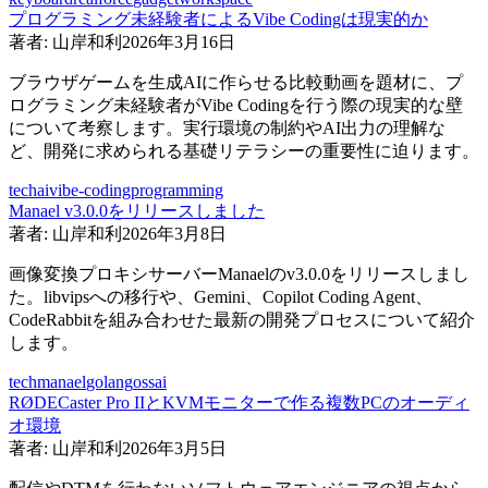
プログラミング未経験者によるVibe Codingは現実的か
著者:
山岸和利
2026年3月16日
ブラウザゲームを生成AIに作らせる比較動画を題材に、プ
ログラミング未経験者がVibe Codingを行う際の現実的な壁
について考察します。実行環境の制約やAI出力の理解な
ど、開発に求められる基礎リテラシーの重要性に迫ります。
tech
ai
vibe-coding
programming
Manael v3.0.0をリリースしました
著者:
山岸和利
2026年3月8日
画像変換プロキシサーバーManaelのv3.0.0をリリースしまし
た。libvipsへの移行や、Gemini、Copilot Coding Agent、
CodeRabbitを組み合わせた最新の開発プロセスについて紹介
します。
tech
manael
golang
oss
ai
RØDECaster Pro IIとKVMモニターで作る複数PCのオーディ
オ環境
著者:
山岸和利
2026年3月5日