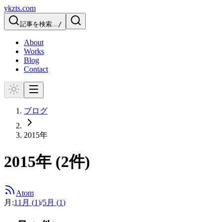
ykzts.com
記事を検索...
/
About
Works
Blog
Contact
ブログ
2015
年
2015
年 (
2
件)
Atom
月:
11
月 (
1
)
/
5
月 (
1
)