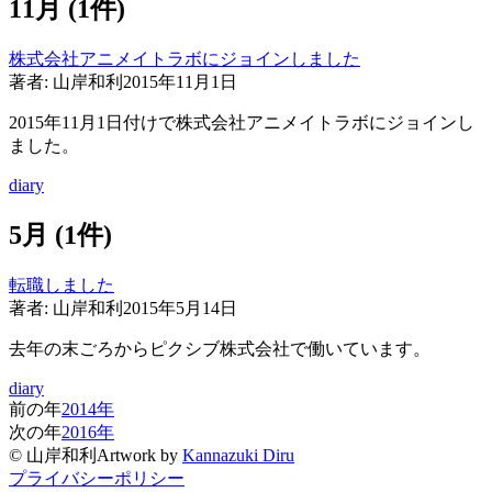
11
月 (
1
件)
株式会社アニメイトラボにジョインしました
著者:
山岸和利
2015年11月1日
2015年11月1日付けで株式会社アニメイトラボにジョインし
ました。
diary
5
月 (
1
件)
転職しました
著者:
山岸和利
2015年5月14日
去年の末ごろからピクシブ株式会社で働いています。
diary
前の年
2014
年
次の年
2016
年
©
山岸和利
Artwork by
Kannazuki Diru
プライバシーポリシー