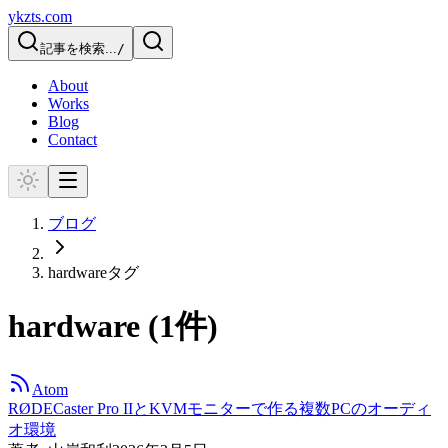
ykzts.com
記事を検索...
/
About
Works
Blog
Contact
ブログ
hardware
タグ
hardware
(
1
件)
Atom
RØDECaster Pro IIとKVMモニターで作る複数PCのオーディ
オ環境