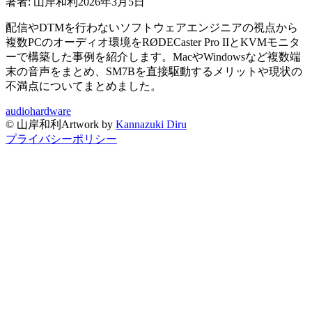
著者:
山岸和利
2026年3月5日
配信やDTMを行わないソフトウェアエンジニアの視点から
複数PCのオーディオ環境をRØDECaster Pro IIとKVMモニタ
ーで構築した事例を紹介します。MacやWindowsなど複数端
末の音声をまとめ、SM7Bを直接駆動するメリットや現状の
不満点についてまとめました。
audio
hardware
©
山岸和利
Artwork by
Kannazuki Diru
プライバシーポリシー