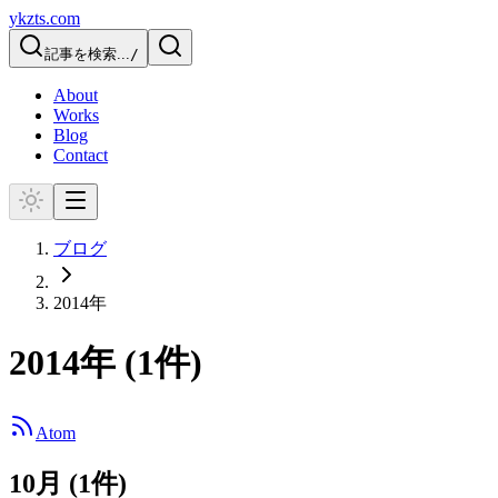
ykzts.com
記事を検索...
/
About
Works
Blog
Contact
ブログ
2014
年
2014
年 (
1
件)
Atom
10
月 (
1
件)