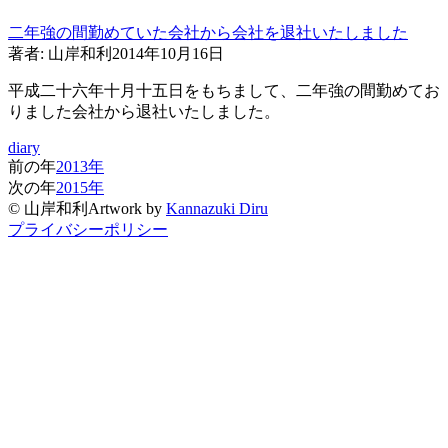
二年強の間勤めていた会社から会社を退社いたしました
著者:
山岸和利
2014年10月16日
平成二十六年十月十五日をもちまして、二年強の間勤めてお
りました会社から退社いたしました。
diary
前の年
2013
年
次の年
2015
年
©
山岸和利
Artwork by
Kannazuki Diru
プライバシーポリシー