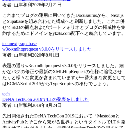
著者:
山岸和利
2026年2月21日
これまでブログの運用に用いてきたDocusaurusから、Next.js
とSupabaseを組み合わせた構成へと刷新しました。これに併
せてSEOの観点およびポートフォリオとブログの権威性を集
約するためにドメインをykzts.com配下へと統合しています。
tech
nextjs
supabase
w3c-xmlhttprequest v3.0.0をリリースしました
著者:
山岸和利
2020年8月1日
表題の通りw3c-xmlhttprequest v3.0.0をリリースしました。細
かなバグの修正や最新のXMLHttpRequestの仕様に追従させ
たりと様々な変更が含まれていますが一番大きな変更として
はECMAScript 2015からTypeScriptへの移行でしょう。
tech
DeNA TechCon 2019でLTの発表をしました
著者:
山岸和利
2019年8月24日
先日開催されたDeNA TechCon 2019において「Mastodonと
ActivityPubとそこから繋がる世界」というタイトルでLTを発
表させていただきました。資料はSpeaker Deckで公開されて