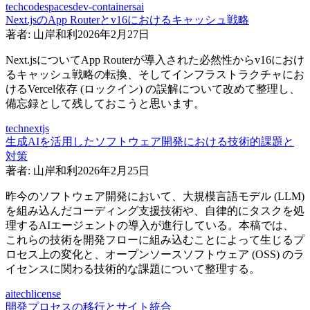
tech
codespaces
dev-containers
ai
Next.jsのApp Routerとv16におけるキャッシュ戦略
著者:
山岸和利
2026年2月27日
Next.jsについてApp Routerが導入された必然性からv16におけ
るキャッシュ戦略の転換、そしてインフラストラクチャにお
けるVercel依存 (ロックイン) の誤解について改めて整理し、
備忘録として残しておこうと思います。
tech
nextjs
生成AIを活用したソフトウェア開発における技術的課題と
対策
著者:
山岸和利
2026年2月25日
昨今のソフトウェア開発において、大規模言語モデル (LLM)
を組み込んだコーディング支援技術や、自律的にタスクを処
理するAIエージェントの導入が進行している。本稿では、
これらの技術を開発フローに組み込むことによって生じるプ
ロセス上の変化と、オープンソースソフトウェア (OSS) のラ
イセンスに関わる技術的な課題について整理する。
ai
tech
license
開発プロセスの移行とサイト統合