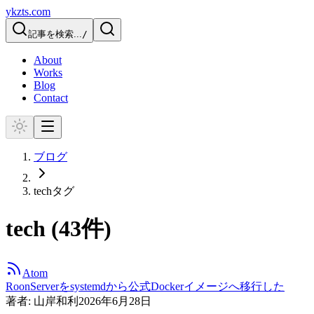
ykzts.com
記事を検索...
/
About
Works
Blog
Contact
ブログ
tech
タグ
tech
(
43
件)
Atom
RoonServerをsystemdから公式Dockerイメージへ移行した
著者:
山岸和利
2026年6月28日