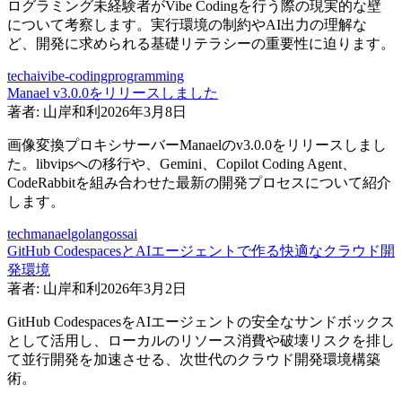
ログラミング未経験者がVibe Codingを行う際の現実的な壁
について考察します。実行環境の制約やAI出力の理解な
ど、開発に求められる基礎リテラシーの重要性に迫ります。
tech
ai
vibe-coding
programming
Manael v3.0.0をリリースしました
著者:
山岸和利
2026年3月8日
画像変換プロキシサーバーManaelのv3.0.0をリリースしまし
た。libvipsへの移行や、Gemini、Copilot Coding Agent、
CodeRabbitを組み合わせた最新の開発プロセスについて紹介
します。
tech
manael
golang
oss
ai
GitHub CodespacesとAIエージェントで作る快適なクラウド開
発環境
著者:
山岸和利
2026年3月2日
GitHub CodespacesをAIエージェントの安全なサンドボックス
として活用し、ローカルのリソース消費や破壊リスクを排し
て並行開発を加速させる、次世代のクラウド開発環境構築
術。