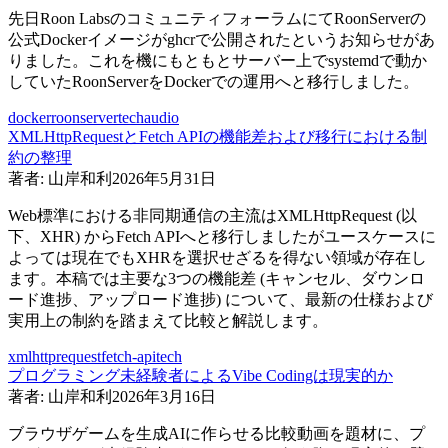
先日Roon LabsのコミュニティフォーラムにてRoonServerの
公式Dockerイメージがghcrで公開されたというお知らせがあ
りました。これを機にもともとサーバー上でsystemdで動か
していたRoonServerをDockerでの運用へと移行しました。
docker
roonserver
tech
audio
XMLHttpRequestとFetch APIの機能差および移行における制
約の整理
著者:
山岸和利
2026年5月31日
Web標準における非同期通信の主流はXMLHttpRequest (以
下、XHR) からFetch APIへと移行しましたがユースケースに
よっては現在でもXHRを選択せざるを得ない領域が存在し
ます。本稿では主要な3つの機能差 (キャンセル、ダウンロ
ード進捗、アップロード進捗) について、最新の仕様および
実用上の制約を踏まえて比較と解説します。
xmlhttprequest
fetch-api
tech
プログラミング未経験者によるVibe Codingは現実的か
著者:
山岸和利
2026年3月16日
ブラウザゲームを生成AIに作らせる比較動画を題材に、プ