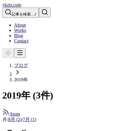
ykzts.com
記事を検索...
/
About
Works
Blog
Contact
ブログ
2019
年
2019
年 (
3
件)
Atom
月:
8
月 (
2
)
/
7
月 (
1
)