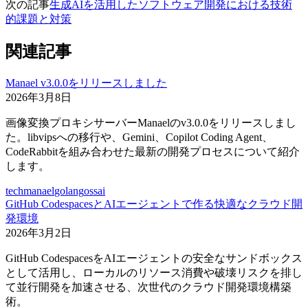
次の記事
生成AIを活用したソフトウェア開発における技術
的課題と対策
関連記事
Manael v3.0.0をリリースしました
2026年3月8日
画像変換プロキシサーバーManaelのv3.0.0をリリースしまし
た。libvipsへの移行や、Gemini、Copilot Coding Agent、
CodeRabbitを組み合わせた最新の開発プロセスについて紹介
します。
tech
manael
golang
oss
ai
GitHub CodespacesとAIエージェントで作る快適なクラウド開
発環境
2026年3月2日
GitHub CodespacesをAIエージェントの安全なサンドボックス
として活用し、ローカルのリソース消費や破壊リスクを排し
て並行開発を加速させる、次世代のクラウド開発環境構築
術。