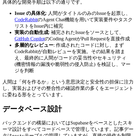
具体的な開発手順は以下の通りです。
Issue の具体化
: 人間がタイトルのみのIssueを起票し、
CodeRabbit
のAgent Chat機能を用いて実装要件やタスク
リストをIssue内に補完
実装の自動生成
: 補完されたIssueをソースとして、
GitHub Copilot
のCoding AgentがPull Requestを直接作成
多層的なレビュー
: 作成されたコードに対し、まず
CodeRabbitが自動レビューを実施。その結果を踏ま
え、最終的に人間がコードの妥当性やセキュリティ
(機密情報の漏洩や脆弱性の侵入防止) を検証し、マー
ジを判断
人間は「何を作るか」という意思決定と安全性の担保に注力
し、実装およびその整合性の確認作業の多くをエージェント
に委ねる形をとっています。
データベース設計
バックエンドの構築においてはSupabaseをベースとしたスキ
ーマ設計をすべてコードベースで管理しています。記事デー
タは
テーブルで管理していますが、直接の操作を制限
posts