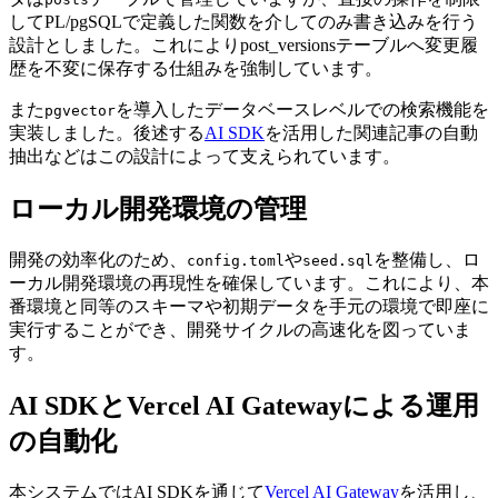
してPL/pgSQLで定義した関数を介してのみ書き込みを行う
設計としました。これによりpost_versionsテーブルへ変更履
歴を不変に保存する仕組みを強制しています。
また
を導入したデータベースレベルでの検索機能を
pgvector
実装しました。後述する
AI SDK
を活用した関連記事の自動
抽出などはこの設計によって支えられています。
ローカル開発環境の管理
開発の効率化のため、
や
を整備し、ロ
config.toml
seed.sql
ーカル開発環境の再現性を確保しています。これにより、本
番環境と同等のスキーマや初期データを手元の環境で即座に
実行することができ、開発サイクルの高速化を図っていま
す。
AI SDKとVercel AI Gatewayによる運用
の自動化
本システムではAI SDKを通じて
Vercel AI Gateway
を活用し、