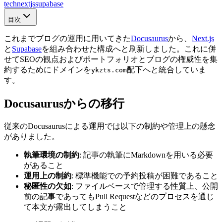
tech
nextjs
supabase
目次
これまでブログの運用に用いてきた
Docusaurus
から、
Next.js
と
Supabase
を組み合わせた構成へと刷新しました。これに併
せてSEOの観点およびポートフォリオとブログの権威性を集
約するためにドメインを
配下へと統合していま
ykzts.com
す。
Docusaurusからの移行
従来のDocusaurusによる運用では以下の制約や管理上の懸念
がありました。
執筆環境の制約
: 記事の執筆にMarkdownを用いる必要
があること
運用上の制約
: 標準機能での予約投稿が困難であること
秘匿性の欠如
: ファイルベースで管理する性質上、公開
前の記事であってもPull Requestなどのプロセスを通じ
て本文が露出してしまうこと