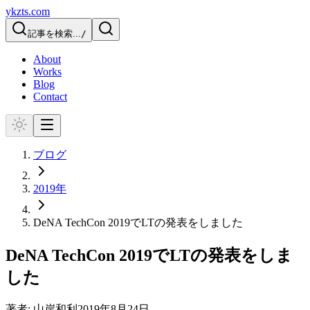
ykzts.com
記事を検索...
/
About
Works
Blog
Contact
ブログ
2019
年
DeNA TechCon 2019でLTの発表をしました
DeNA TechCon 2019でLTの発表をしま
した
著者:
山岸和利
2019年8月24日