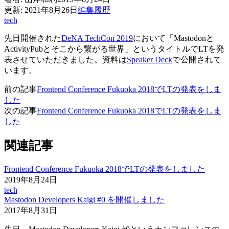
更新:
2021年8月26日
編集履歴
tech
先日開催された
DeNA TechCon 2019
において「Mastodonと
ActivityPubとそこから繋がる世界」というタイトルでLTを発
表させていただきました。資料は
Speaker Deck
で公開されて
います。
前の記事
Frontend Conference Fukuoka 2018でLTの発表をしま
した
次の記事
Frontend Conference Fukuoka 2018でLTの発表をしま
した
関連記事
Frontend Conference Fukuoka 2018でLTの発表をしました
2019年8月24日
tech
Mastodon Developers Kaigi #0 を開催しました
2017年8月31日