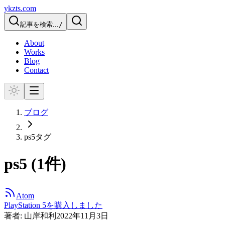
ykzts.com
記事を検索...
/
About
Works
Blog
Contact
ブログ
ps5
タグ
ps5
(
1
件)
Atom
PlayStation 5を購入しました
著者:
山岸和利
2022年11月3日