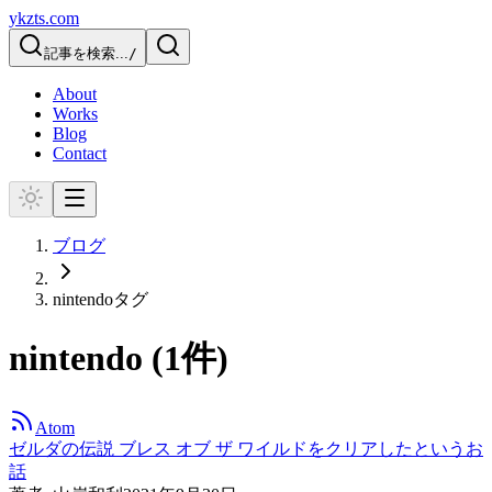
ykzts.com
記事を検索...
/
About
Works
Blog
Contact
ブログ
nintendo
タグ
nintendo
(
1
件)
Atom
ゼルダの伝説 ブレス オブ ザ ワイルドをクリアしたというお
話