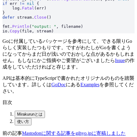
if
 err 
!=
 nil
 {
    log.
Fatal
(err)
}
defer
 stream.
Close
()
fmt.
Println
(
"output: "
, filename)
io.
Copy
(file, stream)
Goに付属しているパッケージを参考にして、できる限りGo
らしく実装したつもりです。ですがわたしがGoを書くよう
になってからまだ日が浅いのでおかしな点があるかもしれま
せん。もしなにかご指摘やご要望がございましたら
Issue
の作
成をしていただければと存じます。
APIは基本的にTypeScriptで書かれたオリジナルのものを踏襲
しています。詳しくは
GoDoc
にある
Examples
を参照してくだ
さい。
目次
Mirakurunとは
使い方
前の記事
Mastodonに関する記事をgihyo.jpに寄稿しました