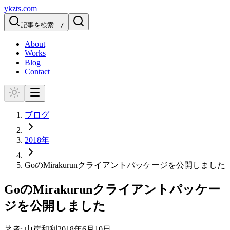
ykzts.com
記事を検索...
/
About
Works
Blog
Contact
ブログ
2018
年
GoのMirakurunクライアントパッケージを公開しました
GoのMirakurunクライアントパッケー
ジを公開しました
著者:
山岸和利
2018年6月10日