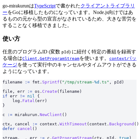
go-mirakurunは
TypeScript
で書かれた
クライアントライブラリ
ー
をGoに移植したものになっています。Node.js向けではあ
るものの元から型の宣言がなされているため、大きな苦労を
することなく移植できました。
使い方
任意のプログラムID (変数
) に紐付く特定の番組を録画す
pId
る場合は
を使います。
パッ
Client.GetProgramStream
context
ケージ
を使って実行中のキャンセルやタイムアウトができる
ようになっています。
filename 
:=
 fmt.
Sprintf
(
"/tmp/stream-
%d
.ts"
, pId)
file, err 
:=
 os.
Create
(filename)
if
 err 
!=
 nil
 {
    log.
Fatal
(err)
}
c 
:=
 mirakurun.
NewClient
()
ctx, cancel 
:=
 context.
WithTimeout
(context.
Background
()
defer
 cancel
()
stream, _, err 
:=
 c.
GetProgramStream
(ctx, pId, 
true
)