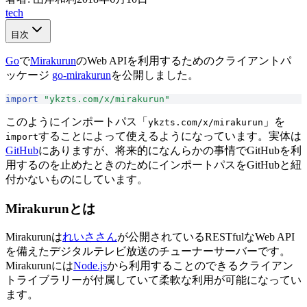
tech
目次
Go
で
Mirakurun
のWeb APIを利用するためのクライアントパ
ッケージ
go-mirakurun
を公開しました。
import
 "ykzts.com/x/mirakurun"
このようにインポートパス「
」を
ykzts.com/x/mirakurun
することによって使えるようになっています。実体は
import
GitHub
にありますが、将来的になんらかの事情でGitHubを利
用するのを止めたときのためにインポートパスをGitHubと紐
付かないものにしています。
Mirakurunとは
Mirakurunは
れいささん
が公開されているRESTfulなWeb API
を備えたデジタルテレビ放送のチューナーサーバーです。
Mirakurunには
Node.js
から利用することのできるクライアン
トライブラリーが付属していて柔軟な利用が可能になってい
ます。