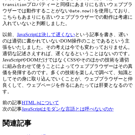
プロパティーと同様にあまりにも古いウェブブラ
transition
ウザーでは動作することがない
を使用しており、
Date.now()
こちらもあまりにも古いウェブブラウザーでの動作は考慮に
入れていないと判断しました。
以前、
JavaScriptは決して遅くない
という記事を書き、遅い
のは適切に書かれていないDOM操作のことであるという主
張をいたしました。その考えは今でも変わっておりません。
適切な記述さえすれば、遅くなるということはないのです。
JavaScriptやDOMだけではなくCSSやそのほかの技術を適切
に組み合わせて使うことによってウェブブラウザーはその真
価を発揮するのです。多くの技術を楽しんで調べて、知識と
してその身に取り込んでいくことが、ウェブブラウザーと仲
良くして、ウェブページを作るにあたっては肝要となるので
す。
前の記事
HTML.jsについて
次の記事
JavaScriptはモダンな言語とは呼べないのか
関連記事