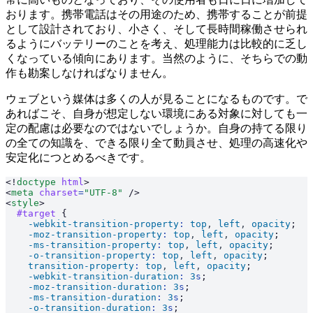
おります。携帯電話はその用途のため、携帯することが前提
として設計されており、小さく、そして長時間稼働させられ
るようにバッテリーのことを考え、処理能力は比較的に乏し
くなっている傾向にあります。当然のように、そちらでの動
作も勘案しなければなりません。
ウェブという媒体は多くの人が見ることになるものです。で
あればこそ、自身が想定しない環境にある対象に対しても一
定の配慮は必要なのではないでしょうか。自身の持てる限り
の全ての知識を、できる限り全て動員させ、処理の高速化や
安定化につとめるべきです。
<!
doctype
 html
>
<
meta
 charset
=
"UTF-8"
 />
<
style
>
  #target
 {
    -webkit-transition-property
:
 top
,
 left
,
 opacity
;
    -moz-transition-property
:
 top
,
 left
,
 opacity
;
    -ms-transition-property
:
 top
,
 left
,
 opacity
;
    -o-transition-property
:
 top
,
 left
,
 opacity
;
    transition-property
:
 top
,
 left
,
 opacity
;
    -webkit-transition-duration
:
 3
s
;
    -moz-transition-duration
:
 3
s
;
    -ms-transition-duration
:
 3
s
;
    -o-transition-duration
:
 3
s
;