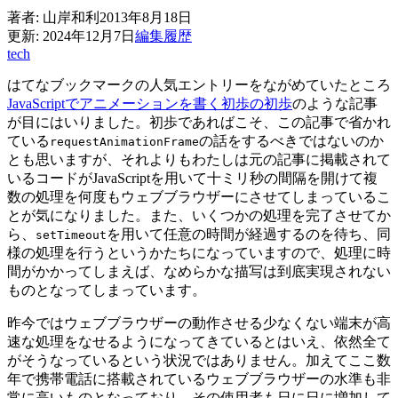
著者:
山岸和利
2013年8月18日
更新:
2024年12月7日
編集履歴
tech
はてなブックマークの人気エントリーをながめていたところ
JavaScriptでアニメーションを書く初歩の初歩
のような記事
が目にはいりました。初歩であればこそ、この記事で省かれ
ている
の話をするべきではないのか
requestAnimationFrame
とも思いますが、それよりもわたしは元の記事に掲載されて
いるコードがJavaScriptを用いて十ミリ秒の間隔を開けて複
数の処理を何度もウェブブラウザーにさせてしまっているこ
とが気になりました。また、いくつかの処理を完了させてか
ら、
を用いて任意の時間が経過するのを待ち、同
setTimeout
様の処理を行うというかたちになっていますので、処理に時
間がかかってしまえば、なめらかな描写は到底実現されない
ものとなってしまっています。
昨今ではウェブブラウザーの動作させる少なくない端末が高
速な処理をなせるようになってきているとはいえ、依然全て
がそうなっているという状況ではありません。加えてここ数
年で携帯電話に搭載されているウェブブラウザーの水準も非
常に高いものとなっており、その使用者も日に日に増加して