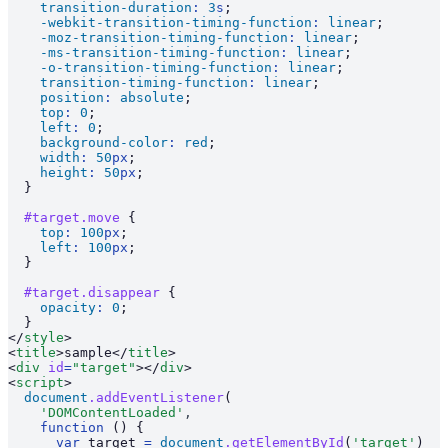
    transition-duration
:
 3
s
;
    -webkit-transition-timing-function
:
 linear
;
    -moz-transition-timing-function
:
 linear
;
    -ms-transition-timing-function
:
 linear
;
    -o-transition-timing-function
:
 linear
;
    transition-timing-function
:
 linear
;
    position
:
 absolute
;
    top
:
 0
;
    left
:
 0
;
    background-color
:
 red
;
    width
:
 50
px
;
    height
:
 50
px
;
  }
  #target.move
 {
    top
:
 100
px
;
    left
:
 100
px
;
  }
  #target.disappear
 {
    opacity
:
 0
;
  }
</
style
>
<
title
>sample</
title
>
<
div
 id
=
"target"
></
div
>
<
script
>
  document
.addEventListener
(
    'DOMContentLoaded'
,
    function
 () {
      var
 target 
=
 document
.getElementById
(
'target'
)