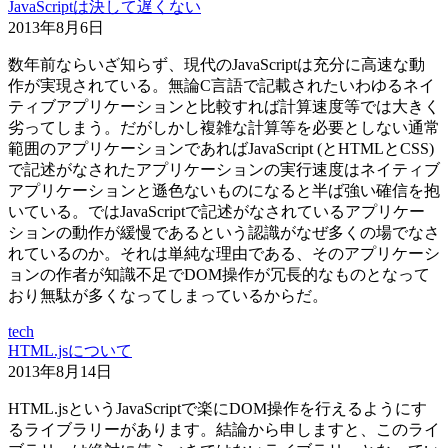
JavaScriptは決して遅くない
2013年8月6日
数年前ならいざ知らず、現代のJavaScriptは充分に高速な動
作が実現されている。無論C言語で記載されたいわゆるネイ
ティブアプリケーションと比較すれば計算速度等では大きく
劣ってしまう。だがしかし複雑な計算等を必要としない通常
範囲のアプリケーションであればJavaScript (とHTMLとCSS)
で記述がなされたアプリケーションの実行速度はネイティブ
アプリケーションと遜色ないものになると半ば強い確信を抱
いている。ではJavaScriptで記述がなされているアプリケー
ションの動作が緩慢であるという認識がなぜ多くの場でなさ
れているのか。それは単純な理由である、そのアプリケーシ
ョンの作者が知識不足でDOM操作が冗長的なものとなって
おり無駄が多くなってしまっているからだ。
tech
HTML.jsについて
2013年8月14日
HTML.jsというJavaScriptで楽にDOM操作を行えるようにす
るライブラリーがあります。結論から申しますと、このライ