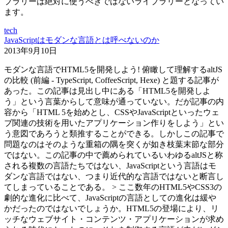
ブラリーは絶対に使うべきではないライブラリーとなってい
ます。
tech
JavaScriptはモダンな言語とは呼べないのか
2013年9月10日
モダンな言語でHTML5を開発しよう! 俯瞰して理解するaltJS
の比較 (前編 - TypeScript, CoffeeScript, Hexe) と題する記事が
あった。この記事は見出し中にある「HTML5を開発しよ
う」という言葉からして意味が通っていない。だが記事の内
容から「HTML 5を始めとし、CSSやJavaScriptといったウェ
ブ関連の技術を用いたアプリケーション作りをしよう」とい
う意図であろうと類推することができる。しかしこの記事で
問題なのはそのような重箱の隅を突くが如き枝葉末節な部分
ではない。この記事の中で薦められているいわゆるaltJSと称
される複数の言語たちではない、JavaScriptという言語はモ
ダンな言語ではない、つまり近代的な言語ではないと断言し
てしまっていることである。 > ここ数年のHTML5やCSS3の
劇的な進化に比べて、JavaScriptの言語としての進化は緩や
かだったのではないでしょうか。HTML5の登場により、リ
ッチなウェブサイト・コンテンツ・アプリケーションが求め