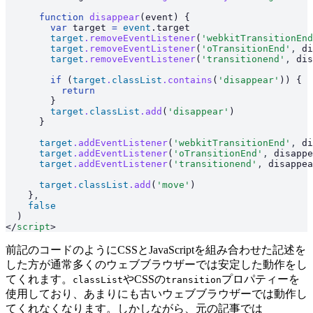
      function
 disappear
(event) {
        var
 target 
=
 event
.target
        target
.removeEventListener
(
'webkitTransitionEnd
        target
.removeEventListener
(
'oTransitionEnd'
,
 di
        target
.removeEventListener
(
'transitionend'
,
 dis
        if
 (
target
.
classList
.contains
(
'disappear'
)) {
          return
        }
        target
.
classList
.add
(
'disappear'
)
      }
      target
.addEventListener
(
'webkitTransitionEnd'
,
 di
      target
.addEventListener
(
'oTransitionEnd'
,
 disappe
      target
.addEventListener
(
'transitionend'
,
 disappea
      target
.
classList
.add
(
'move'
)
    }
,
    false
  )
</
script
>
前記のコードのようにCSSとJavaScriptを組み合わせた記述を
した方が通常多くのウェブブラウザーでは安定した動作をし
てくれます。
やCSSの
プロパティーを
classList
transition
使用しており、あまりにも古いウェブブラウザーでは動作し
てくれなくなります。しかしながら、元の記事では