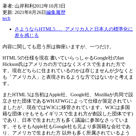
著者:
山岸和利
2012年10月3日
更新:
2021年8月26日
編集履歴
tech
さようならHTML5…。アメリカ人と日本人の標準化に
差を感じる
内容に関しても思う所は御座いますが、一つだけ。
HTML 5の仕様を現在 書いていらっしゃるGoogle社のIan
Hickson氏はアメリカの方ではなくスイスで生まれた方で
す。現在どちらに住まれているのかは存じませんが少なくと
も「アメリカ人」と表現されるような方ではないかと考えま
す。
またHTML 5は当初はApple社、Google社、Mozillaが共同で設
立させた団体であるWHATWGによって仕様が策定されてい
ましたが、現在ではW3Cに移管されています。W3Cは多国
籍な団体 (そもそもイギリスで生まれ方が創設した団体です)
であり、日本で生まれた方も多く議論に参加なさっていま
す。そもそもApple社もGoogle社も元より多国籍な会社であ
り、アメリカで生まれた方 以外も多く所属されているよう