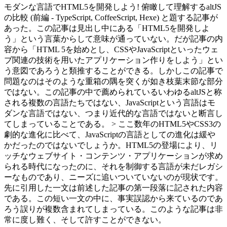
モダンな言語でHTML5を開発しよう! 俯瞰して理解するaltJS
の比較 (前編 - TypeScript, CoffeeScript, Hexe) と題する記事が
あった。この記事は見出し中にある「HTML5を開発しよ
う」という言葉からして意味が通っていない。だが記事の内
容から「HTML 5を始めとし、CSSやJavaScriptといったウェ
ブ関連の技術を用いたアプリケーション作りをしよう」とい
う意図であろうと類推することができる。しかしこの記事で
問題なのはそのような重箱の隅を突くが如き枝葉末節な部分
ではない。この記事の中で薦められているいわゆるaltJSと称
される複数の言語たちではない、JavaScriptという言語はモ
ダンな言語ではない、つまり近代的な言語ではないと断言し
てしまっていることである。 > ここ数年のHTML5やCSS3の
劇的な進化に比べて、JavaScriptの言語としての進化は緩や
かだったのではないでしょうか。HTML5の登場により、リ
ッチなウェブサイト・コンテンツ・アプリケーションが求め
られる時代になったのに、それを制御する言語が未だレガシ
ーなものであり、ニーズに追いついていないのが現状です。
先に引用した一文は前述した記事の第一段落に記された内容
である。この短い一文の中に、事実誤認から来ているのであ
ろう誤りが複数含まれてしまっている。このような記事は非
常に度し難く、そして許すことができない。