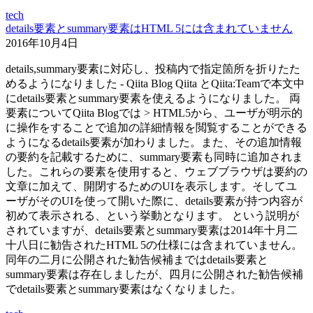
tech
details要素とsummary要素はHTML 5には含まれていません
2016年10月4日
details,summary要素に対応し、投稿内で指定箇所を折りたた
めるようになりました - Qiita Blog Qiita とQiita:Teamで本文中
にdetails要素とsummary要素を使えるようになりました。 両
要素についてQiita Blogでは > HTML5から、ユーザが明示的
に操作をすることで追加の詳細情報を閲覧することができる
ようになるdetails要素が加わりました。また、その追加情報
の要約を記載するために、summary要素も同時に追加されま
した。これらの要素を使用すると、ウェブブラウザは要約の
文章に加えて、開閉するためのUIを表示します。そしてユ
ーザがそのUIを使って開いた際に、details要素が持つ内容が
初めて表示される、という挙動となります。 という説明が
されていますが、details要素とsummary要素は2014年十月二
十八日に勧告されたHTML 5の仕様には含まれていません。
同年の二月に公開された勧告候補まではdetails要素と
summary要素は存在しましたが、四月に公開された勧告候補
でdetails要素とsummary要素はなくなりました。