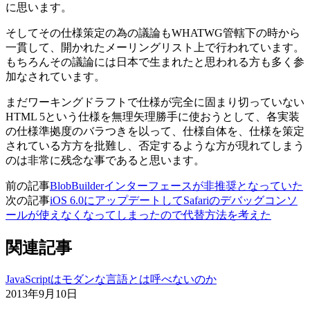
に思います。
そしてその仕様策定の為の議論もWHATWG管轄下の時から
一貫して、開かれたメーリングリスト上で行われています。
もちろんその議論には日本で生まれたと思われる方も多く参
加なされています。
まだワーキングドラフトで仕様が完全に固まり切っていない
HTML 5という仕様を無理矢理勝手に使おうとして、各実装
の仕様準拠度のバラつきを以って、仕様自体を、仕様を策定
されている方方を批難し、否定するような方が現れてしまう
のは非常に残念な事であると思います。
前の記事
BlobBuilderインターフェースが非推奨となっていた
次の記事
iOS 6.0にアップデートしてSafariのデバッグコンソ
ールが使えなくなってしまったので代替方法を考えた
関連記事
JavaScriptはモダンな言語とは呼べないのか
2013年9月10日