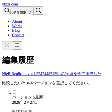
ykzts.com
記事を検索...
/
About
Works
Blog
Contact
編集履歴
NieR Replicant ver.1.22474487139...の実績を全て達成した
比較したい2つのバージョンを選択してください。
バージョン
5
最新
2026年2月27日
投稿を更新