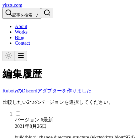
ykzts.com
記事を検索...
/
About
Works
Blog
Contact
編集履歴
RubotyのDiscordアダプターを作りました
比較したい2つのバージョンを選択してください。
バージョン
6
最新
2021年8月26日
build(blog): change directory structure (ykzts/ykzts.blog#924)