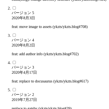
バージョン
5
2020年8月3日
feat: move image to assets (ykzts/ykzts.blog#708)
バージョン
4
2020年8月2日
feat: add author info (ykzts/ykzts.blog#702)
バージョン
3
2020年4月17日
feat: replace to docusaurus (ykzts/ykzts.blog#617)
バージョン
2
2019年7月27日
replace to gatsby (ykzts/ykzts.blog#29)