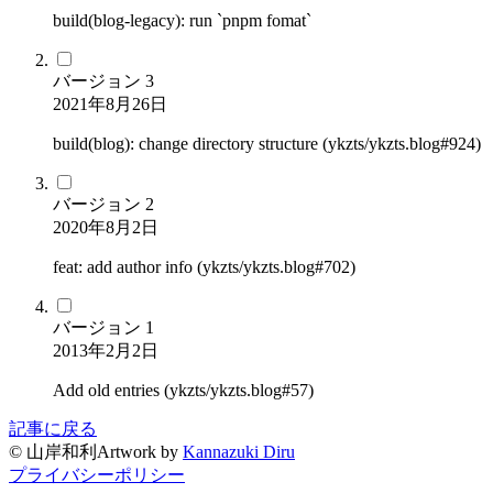
build(blog-legacy): run `pnpm fomat`
バージョン
3
2021年8月26日
build(blog): change directory structure (ykzts/ykzts.blog#924)
バージョン
2
2020年8月2日
feat: add author info (ykzts/ykzts.blog#702)
バージョン
1
2013年2月2日
Add old entries (ykzts/ykzts.blog#57)
記事に戻る
©
山岸和利
Artwork by
Kannazuki Diru
プライバシーポリシー